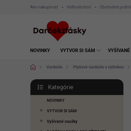
Prejsť
Ako nakupovať
Veľkoobchod
Obchodné podm
na
obsah
NOVINKY
VYTVOR SI SÁM
VYŠÍVANÉ
Domov
Vankúše
Plyšové vankúše s výšivkou
B
Kategórie
o
Preskočiť
č
kategórie
n
NOVINKY
ý
VYTVOR SI SÁM
p
a
Vyšívané osušky
n