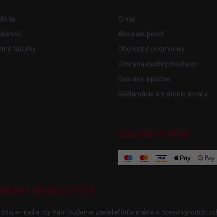
léria
O nás
obchod
Ako nakupovať
tné tabuľky
Obchodné podmienky
Ochrana osobných údajov
Doprava a platba
Reklamácie a vrátenie tovaru
ONLINE PLATBY
BERAŤ NEWSLETTER
 svoj e-mail a my Vám budeme zasielať informácie o nových produktoc