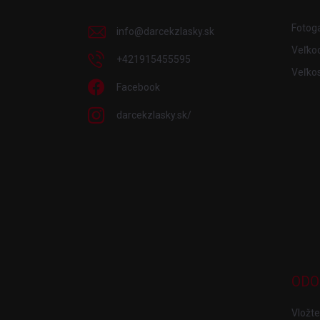
t
i
Fotoga
info
@
darcekzlasky.sk
e
Veľko
+421915455595
Veľkos
Facebook
darcekzlasky.sk/
ODO
Vložte