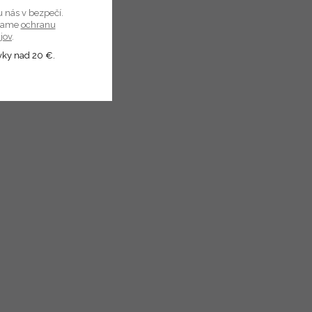
u nás v bezpečí.
úvame
ochranu
jov
.
vky nad 20 €.