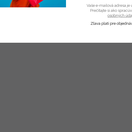
Vaše e-mailová adresa je 
Prečítajte si ako sprac
osobných úda
Zľava platí pre objedná