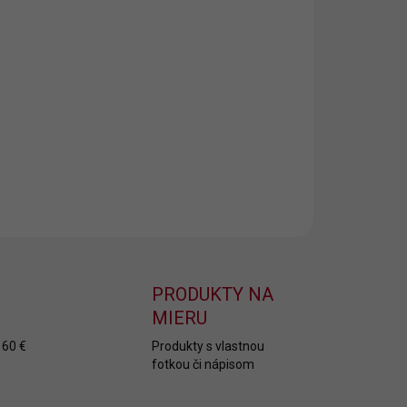
8.2026
NOSTI
UČENIA
−
+
Pridať do košíka
ILNÉ INFORMÁCIE
OPÝTAŤ SA
PRODUKTY NA
MIERU
 60 €
Produkty s vlastnou
fotkou či nápisom