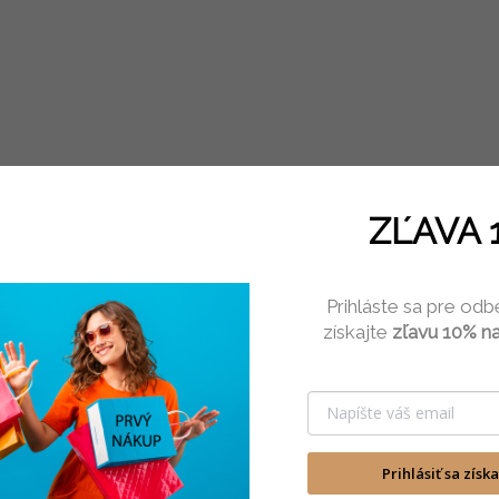
White Rose so
šampanským,
Raffaello a
mydlovými ružami
je dokonalým
darom plným
elegancie a
pôžitku. Prémiový
Popis
Podobné (1)
ZĽAVA 
box, biele mydlové
ruže do kúpeľa,
lahodné...
Prihláste sa pre odb
Plyšové vankúše s výšivkou plnené polyesterovými guličkami
získajte
zľavu 10% na
plyš.
Prihlásiť sa získ