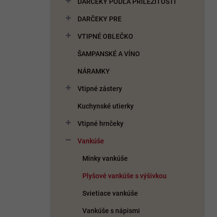
DARČEKY PODĽA PRÍLEŽITOSTI
e
l
DARČEKY PRE
VTIPNÉ OBLEČKO
ŠAMPANSKÉ A VÍNO
NÁRAMKY
Vtipné zástery
Kuchynské utierky
Vtipné hrnčeky
Vankúše
Minky vankúše
Plyšové vankúše s výšivkou
Svietiace vankúše
Vankúše s nápismi