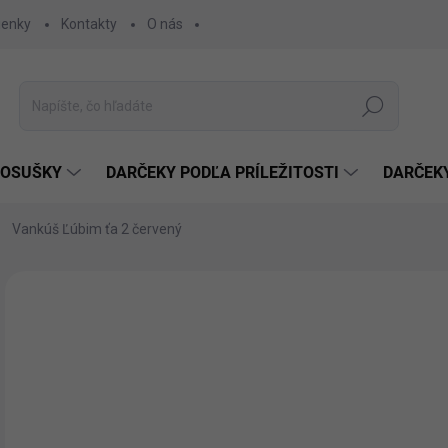
ienky
Kontakty
O nás
Hľadať
 OSUŠKY
DARČEKY PODĽA PRÍLEŽITOSTI
DARČEK
Vankúš Ľúbim ťa 2 červený
Neohodnotené
Podrobnosti hodnotenia
€1
€10
Jedn
SK
cena
MÔŽ
DO: