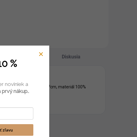
Hodnotenie
Diskusia
10 %
er noviniek a
. Veľkosť vankúšov 40 x 27cm, materiál 100%
 prvý nákup.
.
ať zľavu