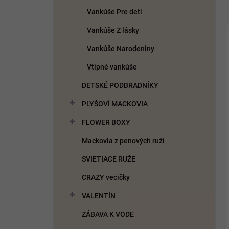
Vankúše Pre deti
Vankúše Z lásky
Vankúše Narodeniny
Vtipné vankúše
DETSKÉ PODBRADNÍKY
PLYŠOVÍ MACKOVIA
FLOWER BOXY
Mackovia z penových ruží
SVIETIACE RUŽE
CRAZY vecičky
VALENTÍN
ZÁBAVA K VODE