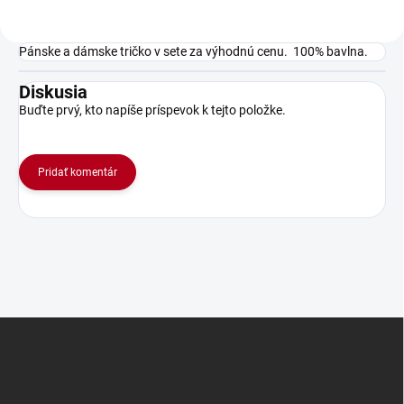
Pánske a dámske tričko v sete za výhodnú cenu. 100% bavlna.
Diskusia
Buďte prvý, kto napíše príspevok k tejto položke.
Pridať komentár
Z
á
p
ä