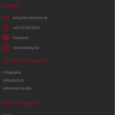
t
i
KONTAKT
e
info
@
darcekzlasky.sk
+421915455595
Facebook
darcekzlasky.sk/
UŽITOČNÉ INFORMÁCIE
Fotogaléria
Veľkoobchod
Veľkostné tabuľky
VŠETKO O NÁKUPE
O nás