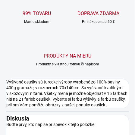
99% TOVARU
DOPRAVA ZDARMA
Máme skladom
Pri nákupe nad 60 €
PRODUKTY NA MIERU
Produkty s vlastnou fotkou či nápisom
Vyšívané osušky sú tureckej výroby vyrobené zo 100% bavlny,
400g gramáže, v rozmeroch 70x140cm. Sú vyšívané kvalitnými
viskózovými niťami. Všetky mená je možné objednať v 15 farbách
nití na 21 farieb osušiek. Vyberte si farbu výšivky a farbu osušky,
pritom Vám pomôžu obrázky z našej ponuky osušiek .
Diskusia
Buďte prvý, kto napíše príspevok k tejto položke.