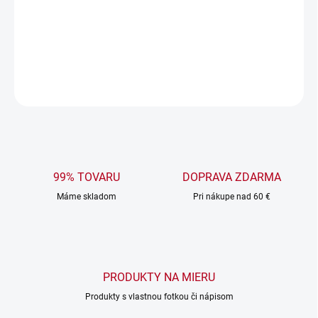
Vyšívaná osuška s nápisom
Všetko najlepšie a zeleným
štvorlístkom je super darčekom k sviatku.
DETAILNÉ INFORMÁCIE
OPÝTAŤ SA
99% TOVARU
DOPRAVA ZDARMA
Máme skladom
Pri nákupe nad 60 €
PRODUKTY NA MIERU
Produkty s vlastnou fotkou či nápisom