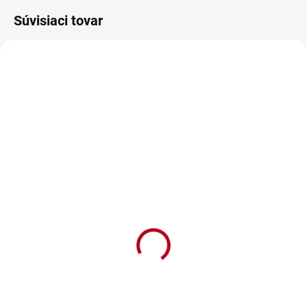
Súvisiaci tovar
SKLADOM
SKLADOM
Vankúš Všetko najlepšie
Zástera Všetko najlepšie
k narodeninám
€12,50
€9,90
€10,16 bez DPH
€8,05 bez DPH
Do košíka
Do košíka