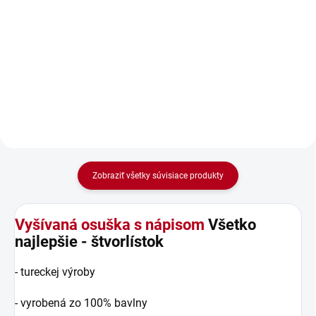
Vtipná moderná zástera k
narodinám s nápisom Všetko
najlepšie k narodeninám pre
každú kráľovnú kuchyne. Vtipná
zástera „Všetko najlepšie k
narodeninám“ – Originálny a...
Zobraziť všetky súvisiace produkty
Vyšívaná osuška s nápisom
Všetko
najlepšie - štvorlístok
- tureckej výroby
- vyrobená zo 100% bavlny