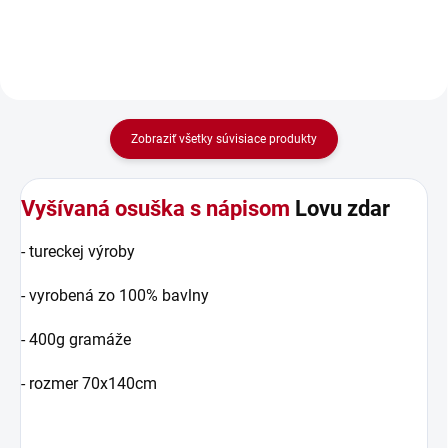
váš stôl alebo...
Zobraziť všetky súvisiace produkty
Vyšívaná osuška s nápisom
Lovu zdar
- tureckej výroby
- vyrobená zo 100% bavlny
- 400g gramáže
- rozmer 70x140cm