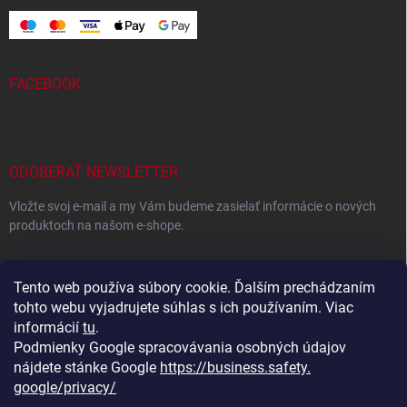
FACEBOOK
ODOBERAŤ NEWSLETTER
Vložte svoj e-mail a my Vám budeme zasielať informácie o nových
produktoch na našom e-shope.
EMAIL
Tento web používa súbory cookie. Ďalším prechádzaním
tohto webu vyjadrujete súhlas s ich používaním. Viac
informácií
tu
.
Podmienky Google spracovávania osobných údajov
Vložením e-mailu súhlasíte s
podmienkami ochrany osobných
údajov
nájdete stánke Google
https://business.safety.
google/privacy/
Prihlásiť sa