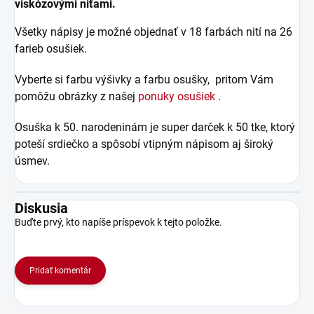
viskózovými niťami.
Všetky nápisy je možné objednať v 18 farbách nití na 26
farieb osušiek.
Vyberte si farbu výšivky a farbu osušky, pritom Vám
pomôžu obrázky z našej
ponuky osušiek
.
Osuška k 50. narodeninám je super darček k 50 tke, ktorý
poteší srdiečko a spôsobí vtipným nápisom aj široký
úsmev.
Diskusia
Buďte prvý, kto napíše príspevok k tejto položke.
Pridať komentár