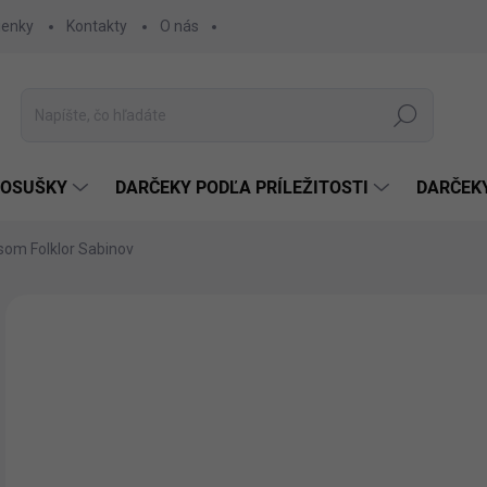
ienky
Kontakty
O nás
Hľadať
 OSUŠKY
DARČEKY PODĽA PRÍLEŽITOSTI
DARČEK
som Folklor Sabinov
Neohodnotené
Podrobnosti hodnotenia
TIP
MNOŽSTVO FARIEB
€1
€13
Jedn
ZVO
cena