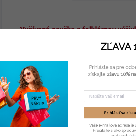
Vyšívaná osuška s folklórnou výši
- tureckej výroby
ZĽAVA 
- vyrobená zo 100% bavlny
Prihláste sa pre odb
- 400g gramáže
získajte
zľavu 10% na
- rozmer 70x140cm
Vyšívané osušky s folklórnymi vzo
viskózovými niťami.
Prihlásiť sa získ
Na výber máte 26 farieb osušiek.
Vaše e-mailová adresa je 
Prečítajte si ako sprac
Vyberte si farbu osušky, pritom Vám pomôžu obrázky 
osobných úda