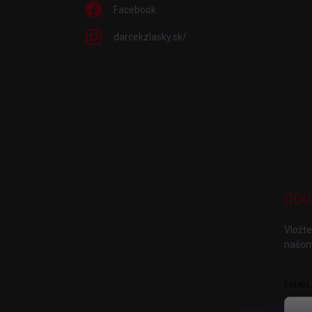
Facebook
darcekzlasky.sk/
ODO
Vložte
našom
EMAIL