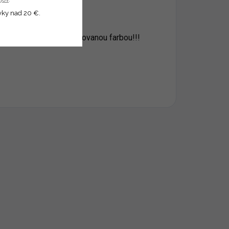
vky nad 20 €.
j osušky!!!
poznámok spolu s požadovanou farbou!!!