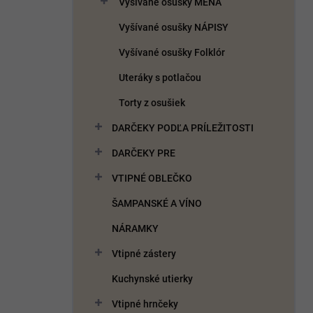
Vyšívané osušky MENÁ
e
l
Vyšívané osušky NÁPISY
Vyšívané osušky Folklór
Uteráky s potlačou
Torty z osušiek
DARČEKY PODĽA PRÍLEŽITOSTI
DARČEKY PRE
VTIPNÉ OBLEČKO
ŠAMPANSKÉ A VÍNO
NÁRAMKY
Vtipné zástery
Kuchynské utierky
Vtipné hrnčeky