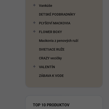
Vankúše
DETSKÉ PODBRADNÍKY
PLYŠOVÍ MACKOVIA
FLOWER BOXY
Mackovia z penových ruží
SVIETIACE RUŽE
CRAZY vecičky
VALENTÍN
ZÁBAVA K VODE
TOP 10 PRODUKTOV