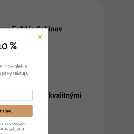
vkou
Folklór Sabinov
10 %
er noviniek a
 prvý nákup.
.
rmi
sú vyšívané kvalitnými
ať zľavu
u nás v bezpečí.
úvame
ochranu
z našej
ponuky osušiek
.
jov
.