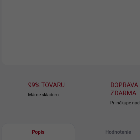
Vyš
vzo
folk
DETA
99% TOVARU
DOPRAVA
ZDARMA
Máme skladom
Pri nákupe nad
Popis
Hodnotenie