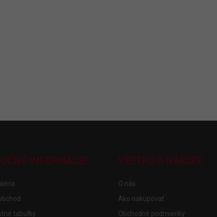
TOČNÉ INFORMÁCIE
VŠETKO O NÁKUPE
léria
O nás
obchod
Ako nakupovať
tné tabuľky
Obchodné podmienky