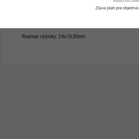
Zľava platí pre objedná
Farebnosť výšivky vzoru prispôsobujeme farbe vybrane
Ak máte záujem o jednofarebnú výšivku vpíšte to do 
Rozmer výšivky: 24x10,50cm