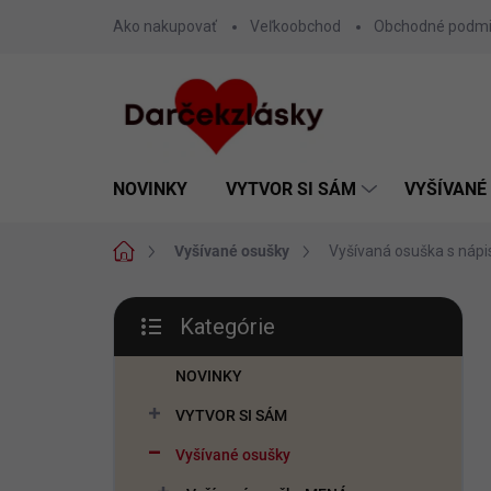
Prejsť
Ako nakupovať
Veľkoobchod
Obchodné podm
na
obsah
NOVINKY
VYTVOR SI SÁM
VYŠÍVANÉ
Domov
Vyšívané osušky
Vyšívaná osuška s nápi
B
Kategórie
o
Preskočiť
č
kategórie
n
NOVINKY
ý
VYTVOR SI SÁM
p
a
Vyšívané osušky
n