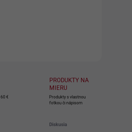
ívaná osuška Folklór Sabinov s krásnym folklórnym
rom je ideálnym darčekom pre milovníkov
lórnych vzorov.
ILNÉ INFORMÁCIE
OPÝTAŤ SA
PRODUKTY NA
MIERU
 60 €
Produkty s vlastnou
fotkou či nápisom
Diskusia