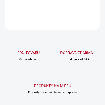
Vtipný vyšívaný nápis pridáva osobitý šarm a humor.
​
DETAILNÉ INFORMÁCIE
OPÝTAŤ SA
99% TOVARU
DOPRAVA ZDARMA
Máme skladom
Pri nákupe nad 60 €
PRODUKTY NA MIERU
Produkty s vlastnou fotkou či nápisom