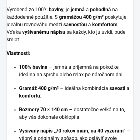
Vyrobená zo 100%
bavlny
, je
jemná
a
pohodlná
na
každodenné použitie. S
gramážou 400 g/m²
poskytuje
ideálnu rovnováhu medzi
savnosťou
a
komfortom
.
Vďaka
vyšívanému nápisu
sa každý, kto ju uvidí, bude
smiať!
Vlastnosti:
100% bavlna
– jemná a príjemná na pokožke,
ideálna na sprchu alebo relax po náročnom dni.
Gramáž 400 g/m²
– ideálna kombinácia
savosti
a
komfortu
.
Rozmery 70 × 140 cm
– dostatočne veľká na to,
aby vás dokonale obklopila.
Vyšívaný nápis „70 rokov mám, na 40 vyzerám“
–
vtipný a originálny spôsob, ako osláviť svoje