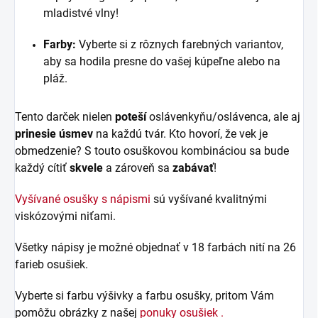
mladistvé vlny!
Farby:
Vyberte si z rôznych farebných variantov,
aby sa hodila presne do vašej kúpeľne alebo na
pláž.
Tento darček nielen
poteší
oslávenkyňu/oslávenca, ale aj
prinesie úsmev
na každú tvár. Kto hovorí, že vek je
obmedzenie? S touto osuškovou kombináciou sa bude
každý cítiť
skvele
a zároveň sa
zabávať
!
Vyšívané osušky s nápismi
sú vyšívané kvalitnými
viskózovými niťami.
Všetky nápisy je možné objednať v 18 farbách nití na 26
farieb osušiek.
Vyberte si farbu výšivky a farbu osušky, pritom Vám
pomôžu obrázky z našej
ponuky osušiek .