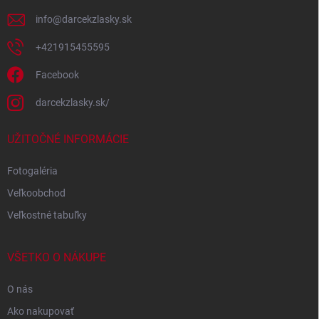
e
info
@
darcekzlasky.sk
+421915455595
Facebook
darcekzlasky.sk/
UŽITOČNÉ INFORMÁCIE
Fotogaléria
Veľkoobchod
Veľkostné tabuľky
VŠETKO O NÁKUPE
O nás
Ako nakupovať