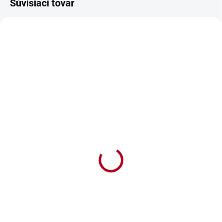
Súvisiaci tovar
SKLADOM
SKLADOM
Vankúš Krásne 70.
Vankúš Krásne 70.
narodeniny
narodeniny červené
€16,90
€16,90
€13,74 bez DPH
€13,74 bez DPH
Do košíka
Do košíka
Ľanový vankúš s folklornou
Ľanový vankúš s folklornou