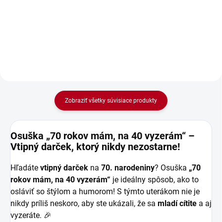
výšivkou Krásne 70. narodeniny
výšivkou Krásne 70. narodeniny
pre všetkych milovníkov folklóru,
pre všetkych milovníkov folklóru
vzorov a dizajnu. Daruj
a dizajnu. Daruj dekoračný
dekoračný vankúš s modrou
vankúš s červenou výšivkou.
výšivkou.
Zobraziť všetky súvisiace produkty
Osuška „70 rokov mám, na 40 vyzerám“ –
Vtipný darček, ktorý nikdy nezostarne!
Hľadáte
vtipný darček
na
70. narodeniny
? Osuška
„70
rokov mám, na 40 vyzerám“
je ideálny spôsob, ako to
osláviť so štýlom a humorom! S týmto uterákom nie je
nikdy príliš neskoro, aby ste ukázali, že sa
mladí cítite
a aj
vyzeráte. 🎉