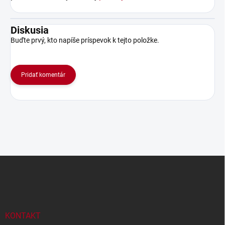
Diskusia
Buďte prvý, kto napíše príspevok k tejto položke.
Pridať komentár
Z
á
p
ä
t
i
KONTAKT