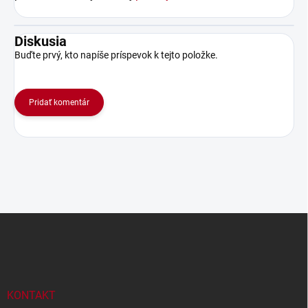
Diskusia
Buďte prvý, kto napíše príspevok k tejto položke.
Pridať komentár
Z
á
p
ä
t
i
KONTAKT