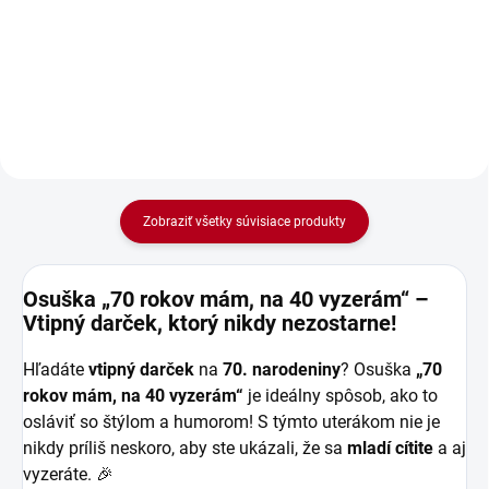
výšivkou Krásne 70. narodeniny
výšivkou Krásne 70. narodeniny
pre všetkych milovníkov folklóru,
pre všetkych milovníkov folklóru
vzorov a dizajnu. Daruj
a dizajnu. Daruj dekoračný
dekoračný vankúš s modrou
vankúš s červenou výšivkou.
výšivkou.
Zobraziť všetky súvisiace produkty
Osuška „70 rokov mám, na 40 vyzerám“ –
Vtipný darček, ktorý nikdy nezostarne!
Hľadáte
vtipný darček
na
70. narodeniny
? Osuška
„70
rokov mám, na 40 vyzerám“
je ideálny spôsob, ako to
osláviť so štýlom a humorom! S týmto uterákom nie je
nikdy príliš neskoro, aby ste ukázali, že sa
mladí cítite
a aj
vyzeráte. 🎉