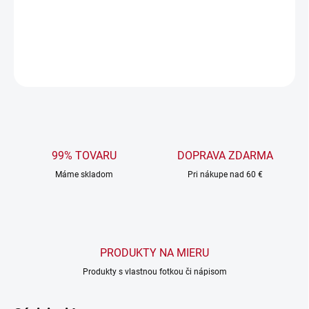
Vtipný vyšívaný nápis pridáva osobitý šarm a humor.
​
DETAILNÉ INFORMÁCIE
OPÝTAŤ SA
99% TOVARU
DOPRAVA ZDARMA
Máme skladom
Pri nákupe nad 60 €
PRODUKTY NA MIERU
Produkty s vlastnou fotkou či nápisom