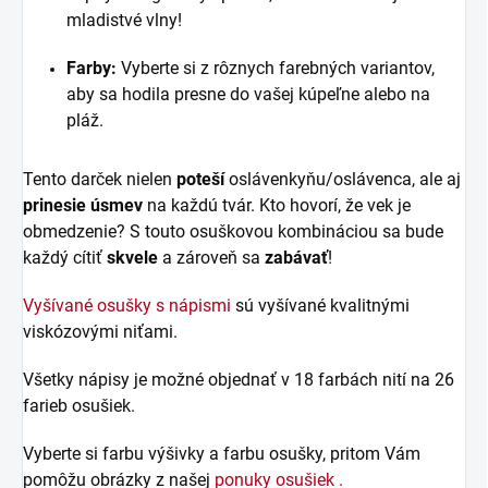
mladistvé vlny!
Farby:
Vyberte si z rôznych farebných variantov,
aby sa hodila presne do vašej kúpeľne alebo na
pláž.
Tento darček nielen
poteší
oslávenkyňu/oslávenca, ale aj
prinesie úsmev
na každú tvár. Kto hovorí, že vek je
obmedzenie? S touto osuškovou kombináciou sa bude
každý cítiť
skvele
a zároveň sa
zabávať
!
Vyšívané osušky s nápismi
sú vyšívané kvalitnými
viskózovými niťami.
Všetky nápisy je možné objednať v 18 farbách nití na 26
farieb osušiek.
Vyberte si farbu výšivky a farbu osušky, pritom Vám
pomôžu obrázky z našej
ponuky osušiek .