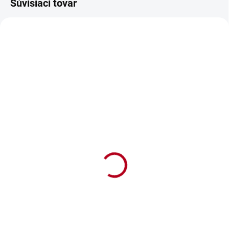
Súvisiaci tovar
SKLADOM
SKLADOM
Vankúš Krásne 70.
Vankúš Krásne 70.
narodeniny
narodeniny červené
€16,90
€16,90
€13,74 bez DPH
€13,74 bez DPH
Do košíka
Do košíka
Ľanový vankúš s folklornou
Ľanový vankúš s folklornou