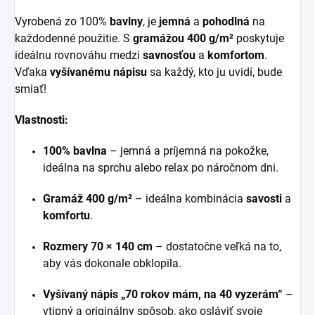
Vyrobená zo 100%
bavlny
, je
jemná
a
pohodlná
na
každodenné použitie. S
gramážou 400 g/m²
poskytuje
ideálnu rovnováhu medzi
savnosťou
a
komfortom
.
Vďaka
vyšívanému nápisu
sa každý, kto ju uvidí, bude
smiať!
Vlastnosti:
100% bavlna
– jemná a príjemná na pokožke,
ideálna na sprchu alebo relax po náročnom dni.
Gramáž 400 g/m²
– ideálna kombinácia
savosti
a
komfortu
.
Rozmery 70 × 140 cm
– dostatočne veľká na to,
aby vás dokonale obklopila.
Vyšívaný nápis „70 rokov mám, na 40 vyzerám“
–
vtipný a originálny spôsob, ako osláviť svoje