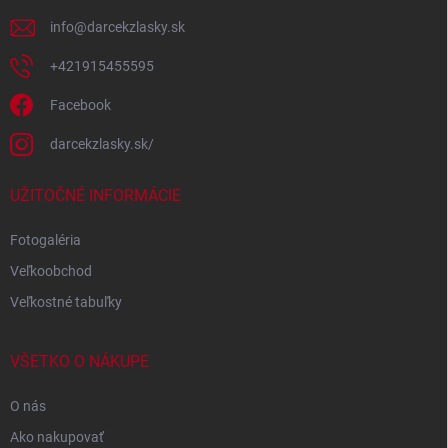
e
info
@
darcekzlasky.sk
+421915455595
Facebook
darcekzlasky.sk/
UŽITOČNÉ INFORMÁCIE
Fotogaléria
Veľkoobchod
Veľkostné tabuľky
VŠETKO O NÁKUPE
O nás
Ako nakupovať