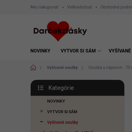
Prejsť
Ako nakupovať
Veľkoobchod
Obchodné podm
na
obsah
NOVINKY
VYTVOR SI SÁM
VYŠÍVANÉ
Domov
Vyšívané osušky
Osuška s nápisom - 70
B
Kategórie
o
Preskočiť
č
kategórie
n
NOVINKY
ý
VYTVOR SI SÁM
p
a
Vyšívané osušky
n