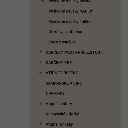
Vyšívané osušky MENÁ
e
l
Vyšívané osušky NÁPISY
Vyšívané osušky Folklór
Uteráky s potlačou
Torty z osušiek
DARČEKY PODĽA PRÍLEŽITOSTI
DARČEKY PRE
VTIPNÉ OBLEČKO
ŠAMPANSKÉ A VÍNO
NÁRAMKY
Vtipné zástery
Kuchynské utierky
Vtipné hrnčeky