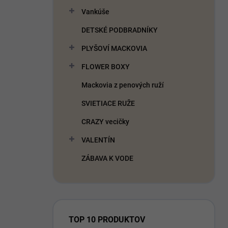
Vankúše
DETSKÉ PODBRADNÍKY
PLYŠOVÍ MACKOVIA
FLOWER BOXY
Mackovia z penových ruží
SVIETIACE RUŽE
CRAZY vecičky
VALENTÍN
ZÁBAVA K VODE
TOP 10 PRODUKTOV