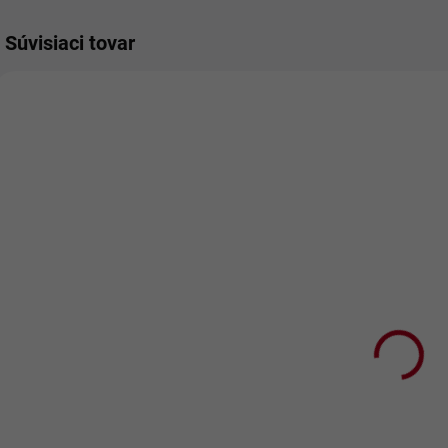
Súvisiaci tovar
SKLADOM
SKLADOM
Vankúš Krásne
Vankúš Krásne
Z
70. narodeniny
70. narodeniny
K
červené
€16,90
€16,90
€13,74 bez DPH
€13,74 bez DPH
€
Do košíka
Do košíka