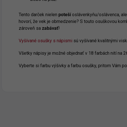
Tento darček nielen
poteší
oslávenkyňu/oslávenca, ale
hovorí, že vek je obmedzenie? S touto osuškovou komb
zároveň sa
zabávať
!
Vyšívané osušky s nápismi
sú vyšívané kvalitnými vis
Všetky nápisy je možné objednať v 18 farbách nití na 2
Vyberte si farbu výšivky a farbu osušky, pritom Vám 