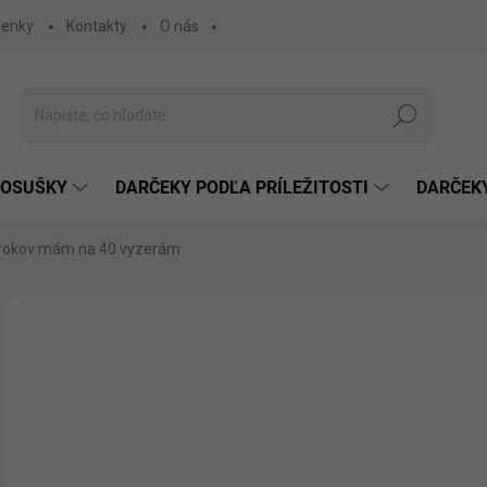
ienky
Kontakty
O nás
Hľadať
 OSUŠKY
DARČEKY PODĽA PRÍLEŽITOSTI
DARČEK
 rokov mám na 40 vyzerám
Neohodnotené
Podrobnosti hodnotenia
€1
€11
Jedn
ZVO
cena