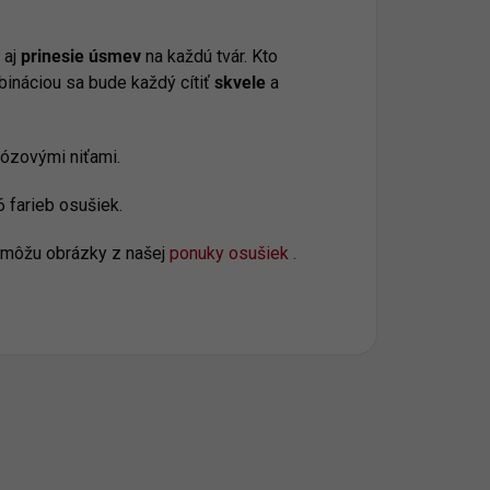
 aj
prinesie úsmev
na každú tvár. Kto
ináciou sa bude každý cítiť
skvele
a
kózovými niťami.
6 farieb osušiek.
pomôžu obrázky z našej
ponuky osušiek .