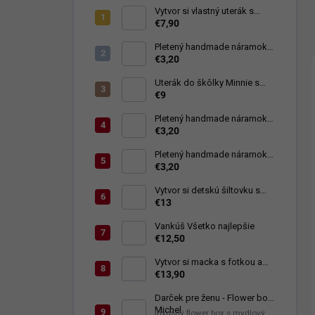
Vytvor si vlastný uterák s
nápisom
€7,90
Pletený handmade náramok
symbol Nekonečno modrý
€3,20
Uterák do škôlky Minnie s
menom
€9
Pletený handmade náramok
Mama čierny
€3,20
Pletený handmade náramok
Strom života modrý
€3,20
Vytvor si detskú šiltovku s
menom
€13
Vankúš Všetko najlepšie
€12,50
Vytvor si macka s fotkou a
nápisom
€13,90
Darček pre ženu - Flower box
Michel
luxusný flower box s mydlovými