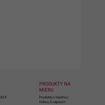
ška
„70 rokov mám, na 40 vyzerám“
je ideálnym
ekom pre oslávencov, ktorí sa cítia mladší, než sú.
bená zo 100% bavlny, poskytuje komfort a kvalitu.
ný vyšívaný nápis pridáva osobitý šarm a humor.
​
ILNÉ INFORMÁCIE
OPÝTAŤ SA
PRODUKTY NA
MIERU
 60 €
Produkty s vlastnou
fotkou či nápisom