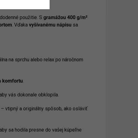
dodenné použitie. S
gramážou 400 g/m²
ortom
. Vďaka
vyšívanému nápisu
sa
álna na sprchu alebo relax po náročnom
a
komfortu
.
aby vás dokonale obklopila.
– vtipný a originálny spôsob, ako osláviť
 aby sa hodila presne do vašej kúpeľne