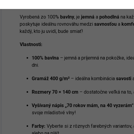
ste ukázali, že sa
mladí cítite
a aj vyzeráte. 🎉
Vyrobená zo 100%
bavlny
, je
jemná
a
pohodlná
na kaž
poskytuje ideálnu rovnováhu medzi
savnosťou
a
komf
každý, kto ju uvidí, bude smiať!
Vlastnosti:
100% bavlna
– jemná a príjemná na pokožke, ide
dni.
Gramáž 400 g/m²
– ideálna kombinácia
savosti
Rozmery 70 × 140 cm
– dostatočne veľká na to, 
Vyšívaný nápis „70 rokov mám, na 40 vyzerám“
svoje mladistvé vlny!
Farby:
Vyberte si z rôznych farebných variantov,
alebo na pláž.