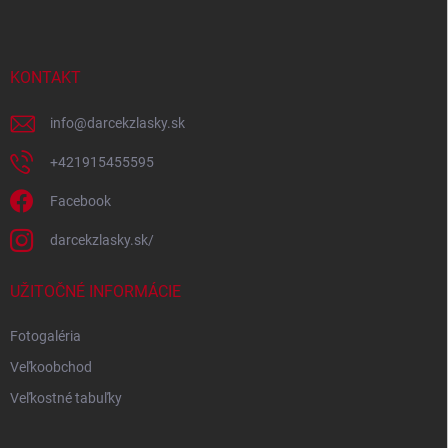
p
ä
t
i
KONTAKT
e
info
@
darcekzlasky.sk
+421915455595
Facebook
darcekzlasky.sk/
UŽITOČNÉ INFORMÁCIE
Fotogaléria
Veľkoobchod
Veľkostné tabuľky