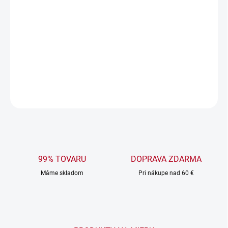
ZVOĽTE VARIANT
MOŽNOSTI DORUČENIA
−
+
Pridať do košíka
DETAILNÉ INFORMÁCIE
OPÝTAŤ SA
99% TOVARU
DOPRAVA ZDARMA
Máme skladom
Pri nákupe nad 60 €