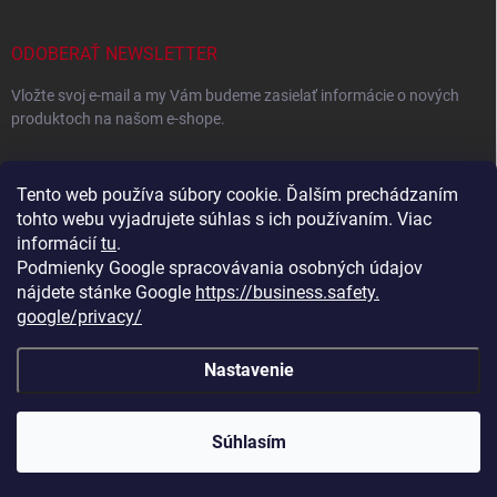
ODOBERAŤ NEWSLETTER
Vložte svoj e-mail a my Vám budeme zasielať informácie o nových
produktoch na našom e-shope.
EMAIL
Tento web používa súbory cookie. Ďalším prechádzaním
tohto webu vyjadrujete súhlas s ich používaním. Viac
informácií
tu
.
Podmienky Google spracovávania osobných údajov
Vložením e-mailu súhlasíte s
podmienkami ochrany osobných
údajov
nájdete stánke Google
https://business.safety.
google/privacy/
Prihlásiť sa
Nastavenie
Copyright 2026
Eshop plný darčekov
. Všetky práva vyhradené.
Súhlasím
Vytvoril Shoptet