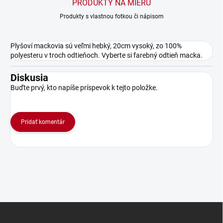
PRODUKTY NA MIERU
Produkty s vlastnou fotkou či nápisom
Plyšoví mackovia sú veľmi hebký, 20cm vysoký, zo 100%
polyesteru v troch odtieňoch. Vyberte si farebný odtieň macka.
Diskusia
Buďte prvý, kto napíše príspevok k tejto položke.
Pridať komentár
Z
á