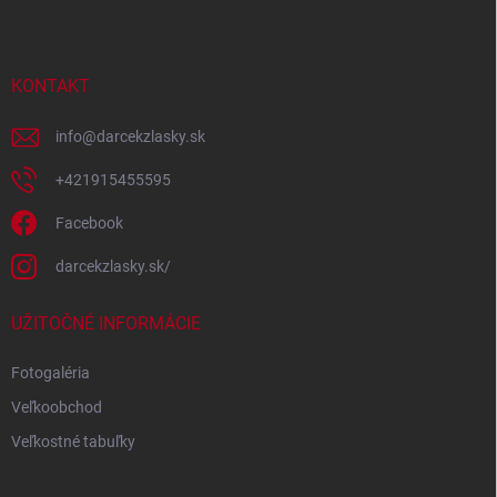
p
ä
t
i
KONTAKT
e
info
@
darcekzlasky.sk
+421915455595
Facebook
darcekzlasky.sk/
UŽITOČNÉ INFORMÁCIE
Fotogaléria
Veľkoobchod
Veľkostné tabuľky