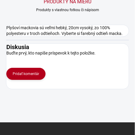
PRODUKTY NA MIERU
Produkty s vlastnou fotkou či nápisom
Plyšoví mackovia sú veľmi hebký, 20cm vysoký, zo 100%
polyesteru v troch odtieňoch. Vyberte si farebný odtieň macka.
Diskusia
Buďte prvý, kto napíše príspevok k tejto položke.
Pridať komentár
Z
á