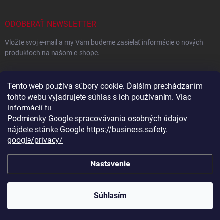
ODOBERAŤ NEWSLETTER
Vložte svoj e-mail a my Vám budeme zasielať informácie o nových
produktoch na našom e-shope.
EMAIL
Tento web používa súbory cookie. Ďalším prechádzaním
tohto webu vyjadrujete súhlas s ich používaním. Viac
informácií
tu
.
Podmienky Google spracovávania osobných údajov
Vložením e-mailu súhlasíte s
podmienkami ochrany osobných
údajov
nájdete stánke Google
https://business.safety.
google/privacy/
Prihlásiť sa
Nastavenie
Copyright 2026
Eshop plný darčekov
. Všetky práva vyhradené.
Súhlasím
Vytvoril Shoptet