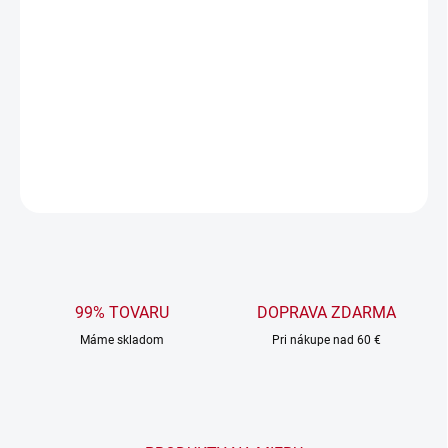
ZVOĽTE VARIANT
MOŽNOSTI DORUČENIA
−
+
Pridať do košíka
DETAILNÉ INFORMÁCIE
OPÝTAŤ SA
99% TOVARU
DOPRAVA ZDARMA
Máme skladom
Pri nákupe nad 60 €