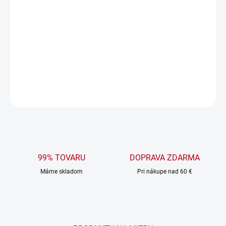
ZVOĽTE VARIANT
MOŽNOSTI DORUČENIA
−
+
Pridať do košíka
DETAILNÉ INFORMÁCIE
OPÝTAŤ SA
99% TOVARU
DOPRAVA ZDARMA
Máme skladom
Pri nákupe nad 60 €