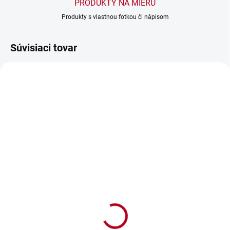
PRODUKTY NA MIERU
Produkty s vlastnou fotkou či nápisom
Súvisiaci tovar
NOVINKA
SKLADOM
SKLADOM
Vyšívaná osuška s
Darček pre kamarátku -
nápisom Super baba
Darčekový box Si
kamarátka
€13,90
€32
€11,30 bez DPH