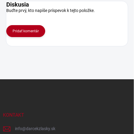
Diskusia
Buďte prvý, kto napíše príspevok k tejto položke.
Pridať komentár
Z
á
p
ä
t
i
KONTAKT
e
info
@
darcekzlasky.sk