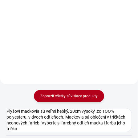
€26,02 bez DPH
Detail
Do košíka
Osuška Super baba je perfektný
darček pre každú výnimočnú
Potešte svoju najlepšiu
ženu. Vyrobená z kvalitnej bavlny,
kamarátku darčekom, ktorý
je jemná, savá a ideálna na
hovorí viac než slová! ✨
každodenné použitie.
Originálny, osobný a zábavný
Personalizovaný nápis „Super...
darček – pretože pravá
kamarátka si zaslúži len to
najlepšie!
Zobraziť všetky súvisiace produkty
Plyšoví mackovia sú veľmi hebký, 20cm vysoký ,zo 1OO%
polyesteru, v dvoch odtieňoch. Mackovia sú oblečení v tričkách
neonových farieb. Vyberte si farebný odtieň macka i farbu jeho
trička.