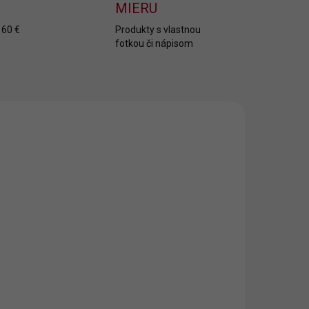
MIERU
 60 €
Produkty s vlastnou
fotkou či nápisom
SKLADOM
SKLADOM
iapka s
Darčekové
otlačou biela
víno QUEEN
rincess
€8,20
€12,99
€6,67 bez DPH