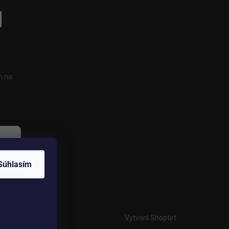
h na
Súhlasím
Vytvoril Shoptet