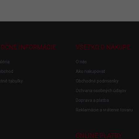
TOČNÉ INFORMÁCIE
VŠETKO O NÁKUPE
léria
O nás
obchod
Ako nakupovať
tné tabuľky
Obchodné podmienky
Ochrana osobných údajov
Doprava a platba
Reklamácie a vrátenie tovaru
ONLINE PLATBY