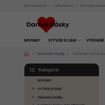
Prejsť
Ako nakupovať
Veľkoobchod
Obchodné podm
na
obsah
NOVINKY
VYTVOR SI SÁM
VYŠÍVANÉ
Domov
Kuchynské utierky
Kuchynské utierky Qu
B
Kategórie
o
Preskočiť
č
kategórie
n
NOVINKY
ý
VYTVOR SI SÁM
p
a
Vyšívané osušky
n