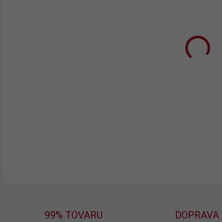
11.
MOŽ
DOR
Darč
DETA
99% TOVARU
DOPRAVA