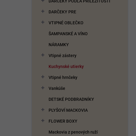
DARČEKY PODĽA PRÍLEŽITOSTI
e
l
DARČEKY PRE
VTIPNÉ OBLEČKO
ŠAMPANSKÉ A VÍNO
NÁRAMKY
Vtipné zástery
Kuchynské utierky
Vtipné hrnčeky
Vankúše
DETSKÉ PODBRADNÍKY
PLYŠOVÍ MACKOVIA
FLOWER BOXY
Mackovia z penových ruží