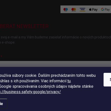
BERAŤ NEWSLETTER
 svoj e-mail a my Vám budeme zasielať informácie o nových produktoc
 e-shope.
oužíva súbory cookie. Ďalším prechádzaním tohto webu
ložením e-mailu súhlasíte s
podmienkami ochrany osobných údajov
súhlas s ich používaním. Viac informácií
tu
.
hlásiť sa
oogle spracovávania osobných údajov nájdete stánke
s://business.safety.
google/privacy/
ie
radené.