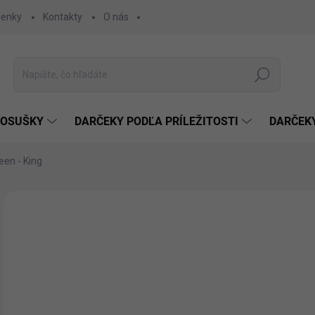
ienky
Kontakty
O nás
Hľadať
 OSUŠKY
DARČEKY PODĽA PRÍLEŽITOSTI
DARČEK
een - King
Neohodnotené
Podrobnosti hodnotenia
€1
€10
Jedn
SK
cena
MÔŽ
DO: