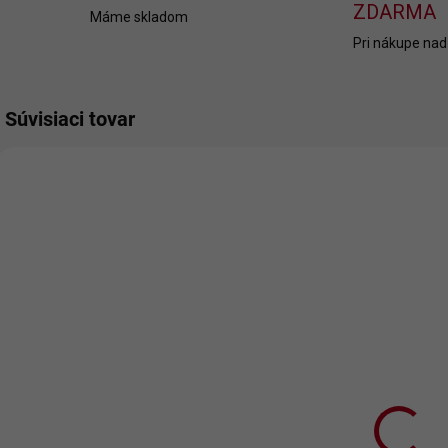
ZDARMA
Máme skladom
Pri nákupe nad
Súvisiaci tovar
SKLADOM
SKLADOM
Vyšívaná
Set hrnčekov
Č
osuška s
King Queen
p
nápisom King
P
€17,90
€13,90
€14,55 bez DPH