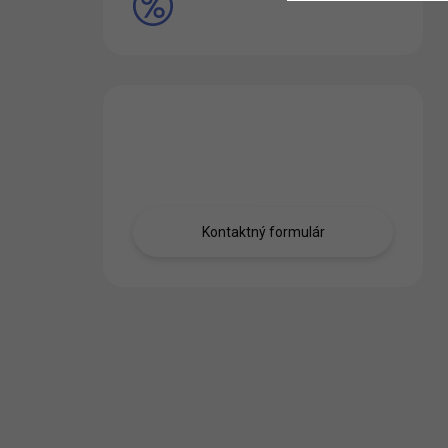
VÝPREDAJ
Máte otázku?
Obráťte sa na nás.
Kontaktný formulár