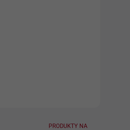
8.2026
NOSTI
UČENIA
−
+
Pridať do košíka
ekový set vaflových utierok
ILNÉ INFORMÁCIE
OPÝTAŤ SA
PRODUKTY NA