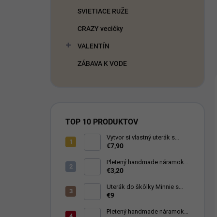
SVIETIACE RUŽE
CRAZY vecičky
VALENTÍN
ZÁBAVA K VODE
TOP 10 PRODUKTOV
Vytvor si vlastný uterák s
nápisom
€7,90
Pletený handmade náramok
symbol Nekonečno modrý
€3,20
Uterák do škôlky Minnie s
menom
€9
Pletený handmade náramok