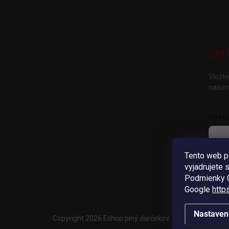
ODO
Vložte
našom
EMAIL
Tento web p
V
vyjadrujete 
Pri
Podmienky G
Google
http
Nastaven
Copyright 2026
Eshop plný darčekov
. Všetky práva vyh