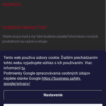
FACEBOOK
ODOBERAŤ NEWSLETTER
Vložte svoj e-mail a my Vám budeme zasielať informácie o nových
produktoch na našom e-shope.
EMAIL
Tento web používa súbory cookie. Ďalším prechádzaním
tohto webu vyjadrujete súhlas s ich používaním. Viac
informácií
tu
.
Podmienky Google spracovávania osobných údajov
Vložením e-mailu súhlasíte s
podmienkami ochrany osobných
údajov
nájdete stánke Google
https://business.safety.
google/privacy/
Prihlásiť sa
Nastavenie