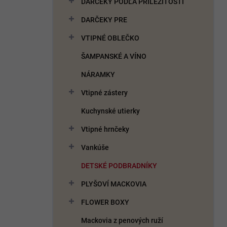
DARČEKY PODĽA PRÍLEŽITOSTI
e
l
DARČEKY PRE
VTIPNÉ OBLEČKO
ŠAMPANSKÉ A VÍNO
NÁRAMKY
Vtipné zástery
Kuchynské utierky
Vtipné hrnčeky
Vankúše
DETSKÉ PODBRADNÍKY
PLYŠOVÍ MACKOVIA
FLOWER BOXY
Mackovia z penových ruží