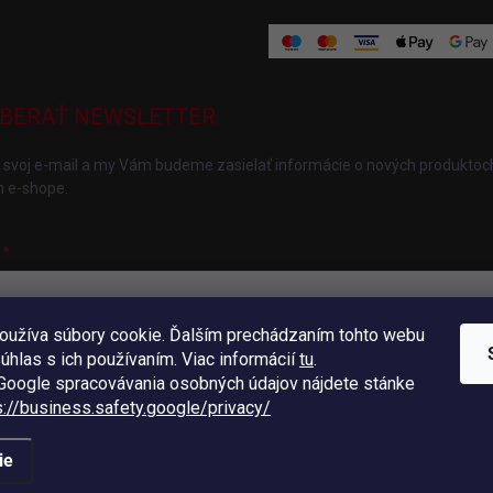
BERAŤ NEWSLETTER
 svoj e-mail a my Vám budeme zasielať informácie o nových produktoc
 e-shope.
oužíva súbory cookie. Ďalším prechádzaním tohto webu
ložením e-mailu súhlasíte s
podmienkami ochrany osobných údajov
súhlas s ich používaním. Viac informácií
tu
.
hlásiť sa
oogle spracovávania osobných údajov nájdete stánke
s://business.safety.
google/privacy/
ie
radené.