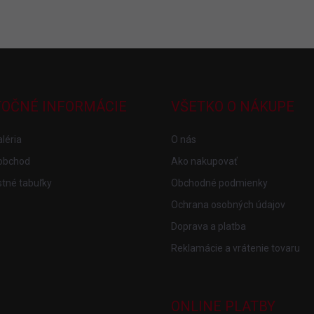
TOČNÉ INFORMÁCIE
VŠETKO O NÁKUPE
léria
O nás
obchod
Ako nakupovať
tné tabuľky
Obchodné podmienky
Ochrana osobných údajov
Doprava a platba
Reklamácie a vrátenie tovaru
ONLINE PLATBY