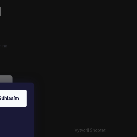
h na
Súhlasím
Vytvoril Shoptet