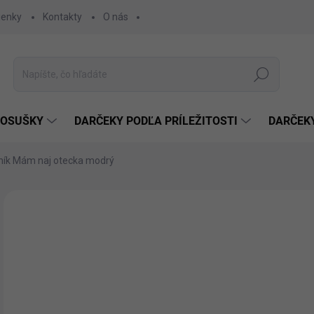
ienky
Kontakty
O nás
Hľadať
 OSUŠKY
DARČEKY PODĽA PRÍLEŽITOSTI
DARČEK
ník Mám naj otecka modrý
Neohodnotené
Podrobnosti hodnotenia
€8
€6,
Jedn
SK
cena
MÔŽ
DO: