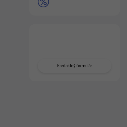
VÝPREDAJ
Máte otázku?
Obráťte sa na nás.
Kontaktný formulár