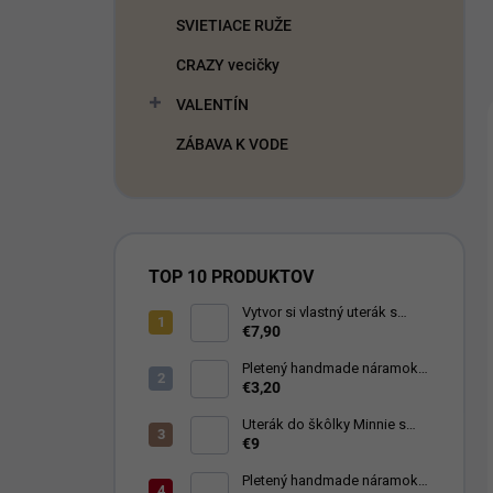
SVIETIACE RUŽE
CRAZY vecičky
VALENTÍN
ZÁBAVA K VODE
TOP 10 PRODUKTOV
Vytvor si vlastný uterák s
nápisom
€7,90
Pletený handmade náramok
symbol Nekonečno modrý
€3,20
Uterák do škôlky Minnie s
menom
€9
Pletený handmade náramok