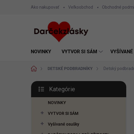
Prejsť
Ako nakupovať
Veľkoobchod
Obchodné podm
na
obsah
NOVINKY
VYTVOR SI SÁM
VYŠÍVANÉ
Domov
DETSKÉ PODBRADNÍKY
Detský podbrad
B
Kategórie
o
Preskočiť
č
kategórie
n
NOVINKY
ý
VYTVOR SI SÁM
p
a
Vyšívané osušky
n