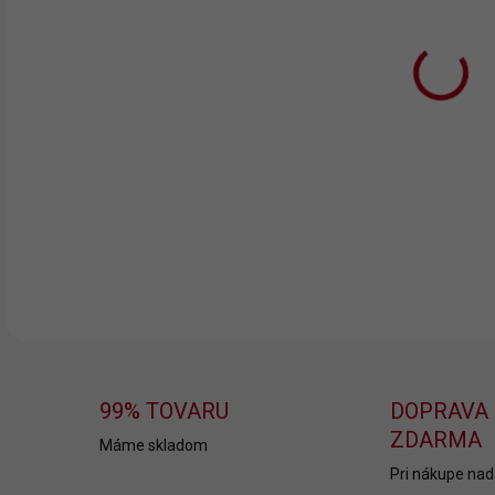
11.
MOŽ
DOR
Det
na 
DETA
99% TOVARU
DOPRAVA
ZDARMA
Máme skladom
Pri nákupe nad