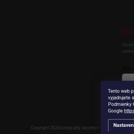
ODO
Vložte
našom
EMAIL
Tento web p
V
vyjadrujete 
Pri
Podmienky G
Google
http
Nastaven
Copyright 2026
Eshop plný darčekov
. Všetky práva vyh