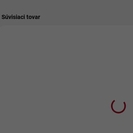
Súvisiaci tovar
SKLADOM
SKLADOM
Hrnček Otec
Uterák s
V
potlačou
H
€9,90
Najlepší otec
€8,05 bez DPH
€6,90
€
Do košíka
€5,61 bez DPH
Do košíka