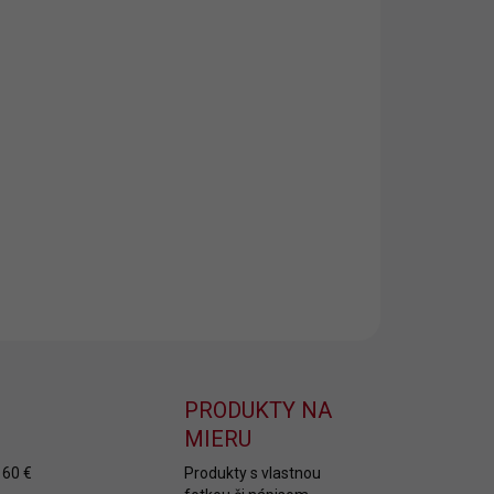
8.2026
NOSTI
UČENIA
−
+
Pridať do košíka
ský podbradník s potlačou Mám najlepšieho otecka
svete
ILNÉ INFORMÁCIE
OPÝTAŤ SA
PRODUKTY NA
MIERU
 60 €
Produkty s vlastnou