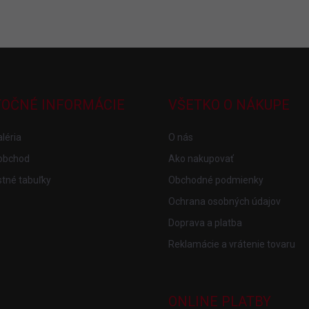
TOČNÉ INFORMÁCIE
VŠETKO O NÁKUPE
léria
O nás
obchod
Ako nakupovať
tné tabuľky
Obchodné podmienky
Ochrana osobných údajov
Doprava a platba
Reklamácie a vrátenie tovaru
ONLINE PLATBY