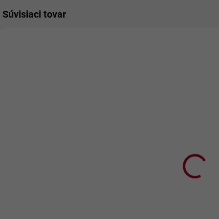
Súvisiaci tovar
SKLADOM
Detský
podbradník
Ľúbim vás
modrý
€8,50
€6,91 bez DPH
Do košíka