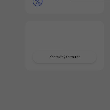
VÝPREDAJ
Máte otázku?
Obráťte sa na nás.
Kontaktný formulár