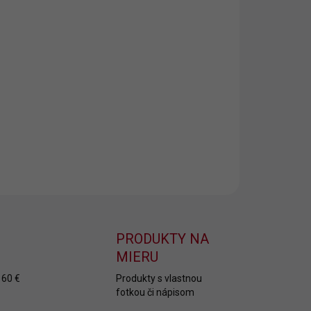
8.2026
NOSTI
UČENIA
−
+
Pridať do košíka
ský podbradník s potlačou Ľúbim vás
ILNÉ INFORMÁCIE
OPÝTAŤ SA
PRODUKTY NA
MIERU
 60 €
Produkty s vlastnou
fotkou či nápisom