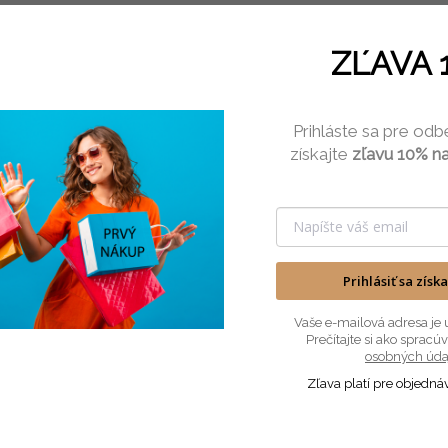
Detský podbradník
s potlačou Ľúbim
ZĽAVA 
vás
Prihláste sa pre odb
získajte
zľavu 10% na
Popis
Podobné (4)
Prihlásiť sa získ
Detský podbradník s potlačou, s vtipným či
Vaše e-mailová adresa je 
Prečítajte si ako sprac
Detský podbradník poskytuje dokonalú ochranu detskéh
osobných úda
Zľava platí pre objedná
Pritom nápisy na podbradníku aj krásne pobavia a ozdo
Gramáž: 100 g/m²