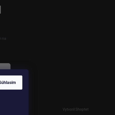
h na
Súhlasím
Vytvoril Shoptet