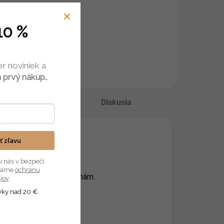
10 %
er noviniek a
 prvý nákup.
.
Hodnotenie
Diskusia
ať zľavu
 milým nápisom.
u nás v bezpečí.
úvame
ochranu
o oblečenia proti škvrnám.
jov
.
vky nad 20 €.
bia.