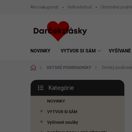
Prejsť
Ako nakupovať
Veľkoobchod
Obchodné podm
na
obsah
NOVINKY
VYTVOR SI SÁM
VYŠÍVANÉ
Domov
DETSKÉ PODBRADNÍKY
Detský podbradn
B
Kategórie
o
Preskočiť
č
kategórie
n
NOVINKY
ý
VYTVOR SI SÁM
p
a
Vyšívané osušky
n