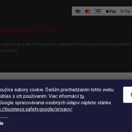
BERAŤ NEWSLETTER
 svoj e-mail a my Vám budeme zasielať informácie o nových produktoc
 e-shope.
oužíva súbory cookie. Ďalším prechádzaním tohto webu
ložením e-mailu súhlasíte s
podmienkami ochrany osobných údajov
súhlas s ich používaním. Viac informácií
tu
.
hlásiť sa
oogle spracovávania osobných údajov nájdete stánke
s://business.safety.
google/privacy/
ie
radené.