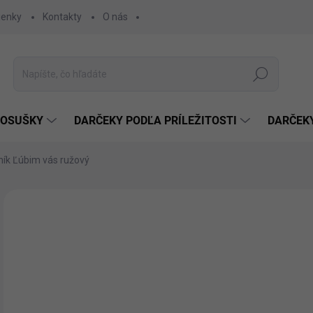
ienky
Kontakty
O nás
Hľadať
 OSUŠKY
DARČEKY PODĽA PRÍLEŽITOSTI
DARČEK
ík Ľúbim vás ružový
Neohodnotené
Podrobnosti hodnotenia
€8
€6,
Jedn
SK
cena
MÔŽ
DO: