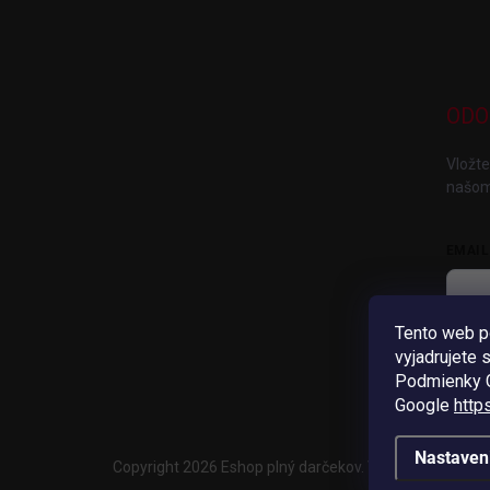
ODO
Vložte
našom
EMAIL
Tento web p
V
vyjadrujete 
Pri
Podmienky G
Google
http
Nastaven
Copyright 2026
Eshop plný darčekov
. Všetky práva vyh