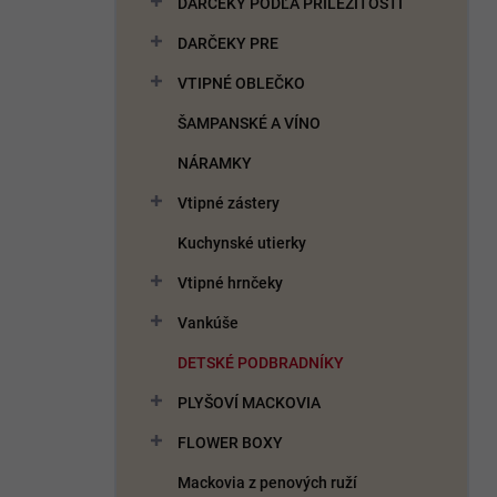
DARČEKY PODĽA PRÍLEŽITOSTI
e
l
DARČEKY PRE
VTIPNÉ OBLEČKO
ŠAMPANSKÉ A VÍNO
NÁRAMKY
Vtipné zástery
Kuchynské utierky
Vtipné hrnčeky
Vankúše
DETSKÉ PODBRADNÍKY
PLYŠOVÍ MACKOVIA
FLOWER BOXY
Mackovia z penových ruží