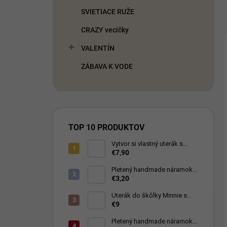
SVIETIACE RUŽE
CRAZY vecičky
VALENTÍN
ZÁBAVA K VODE
TOP 10 PRODUKTOV
Vytvor si vlastný uterák s
nápisom
€7,90
Pletený handmade náramok
symbol Nekonečno modrý
€3,20
Uterák do škôlky Minnie s
menom
€9
Pletený handmade náramok